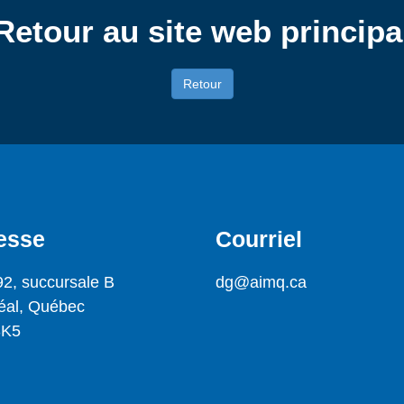
Retour au site web principa
Retour
esse
Courriel
92, succursale B
dg@aimq.ca
éal, Québec
3K5