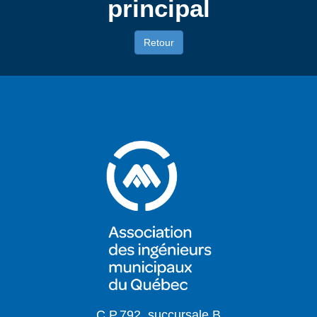
principal
Retour
C.P.792, succursale B